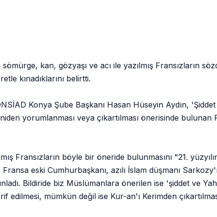
ömürge, kan, gözyaşı ve acı ile yazılmış Fransızların sözde
etle kınadıklarını belirtti.
ONSİAD Konya Şube Başkanı Hasan Hüseyin Aydın, 'Şiddet ve
eniden yorumlanması veya çıkartılması önerisinde bulunan Fr
mış Fransızların böyle bir öneride bulunmasını "21. yüzyılın 
 Fransa eski Cumhurbaşkanı, azılı İslam düşmanı Sarkozy'
ınladı. Bildiride biz Müslümanlara önerilen ise 'şiddet ve Yah
rif edilmesi, mümkün değil ise Kur-an'ı Kerimden çıkartılmas