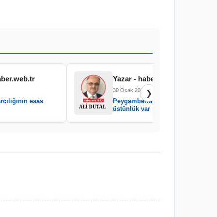
aber.web.tr
Yazar - haber.web.tr
30 Ocak 2026
❯
rcılığının esas
Peygamberler arasında
üstünlük var mıdır?