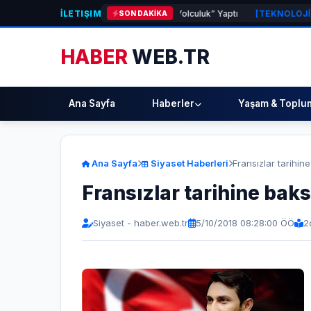
İLETIŞIM
Öğrencileri “Şehrin Kalbinde Yolculuk” Yaptı
[TEKNOLOJİ]
Dünyanın e
SON DAKİKA
HABER
WEB.TR
Ana Sayfa
Haberler
Yaşam & Toplu
Ana Sayfa
Siyaset Haberleri
Fransızlar tarihin
Fransızlar tarihine baks
Siyaset - haber.web.tr
5/10/2018 08:28:00 ÖÖ
2