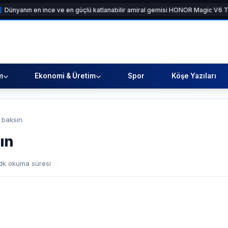
n ince ve en güçlü katlanabilir amiral gemisi HONOR Magic V6 Türkiye’de
m
Ekonomi & Üretim
Spor
Köşe Yazıları
e baksın
ın
dk okuma süresi