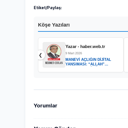
Etiket/Paylaş:
Köşe Yazıları
Yazar - haber.web.tr
9 Mart 2026
❮
MANEVİ AÇLIĞIN DİJİTAL
YANSIMASI: “ALLAH”
KELAMININ GÜCÜ
Yorumlar