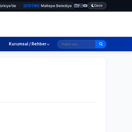
[EĞİTİM]
Maltepe Belediyesi Cumhuriyet Eğitim Merkezi’nin başarı oranı y
Gece
Kurumsal / Rehber