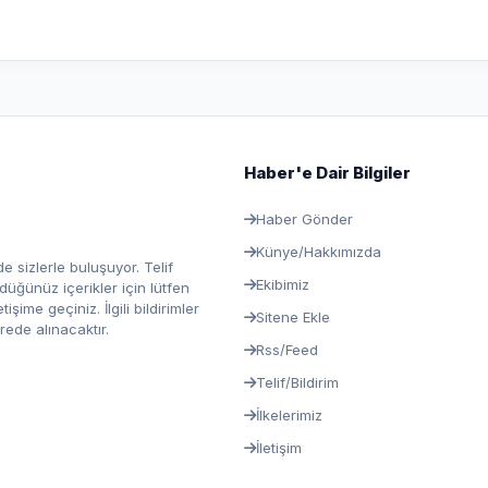
Haber'e Dair Bilgiler
Haber Gönder
Künye/Hakkımızda
e sizlerle buluşuyor. Telif
Ekibimiz
ğünüz içerikler için lütfen
ime geçiniz. İlgili bildirimler
Sitene Ekle
rede alınacaktır.
Rss/Feed
Telif/Bildirim
İlkelerimiz
İletişim