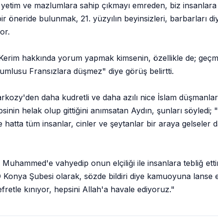
, yetim ve mazlumlara sahip çıkmayı emreden, biz insanlara 
r öneride bulunmak, 21. yüzyılın beyinsizleri, barbarları diye
or.
'ı Kerim hakkında yorum yapmak kimsenin, özellikle de; geç
umlusu Fransızlara düşmez" diye görüş belirtti.
kozy'den daha kudretli ve daha azılı nice İslam düşmanların
n helak olup gittiğini anımsatan Aydın, şunları söyledi; 
hatta tüm insanlar, cinler ve şeytanlar bir araya gelseler d
i Muhammed'e vahyedip onun elçiliği ile insanlara tebliğ ett
Konya Şubesi olarak, sözde bildiri diye kamuoyuna lanse e
fretle kınıyor, hepsini Allah'a havale ediyoruz."