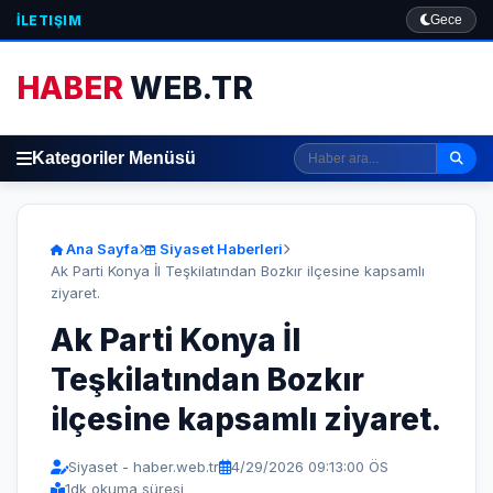
İLETIŞIM
Gece
HABER
WEB.TR
Kategoriler Menüsü
Ana Sayfa
Siyaset Haberleri
Ak Parti Konya İl Teşkilatından Bozkır ilçesine kapsamlı
ziyaret.
Ak Parti Konya İl
Teşkilatından Bozkır
ilçesine kapsamlı ziyaret.
Siyaset - haber.web.tr
4/29/2026 09:13:00 ÖS
1
dk okuma süresi