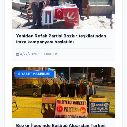
Yeniden Refah Partisi Bozkır teşkilatından
imza kampanyası başlatıldı.
4/22/2026 10:33:00 ÖS
SIYASET HABERLERI
Bozkır İlçesinde Başbuğ Alparslan Türkeş