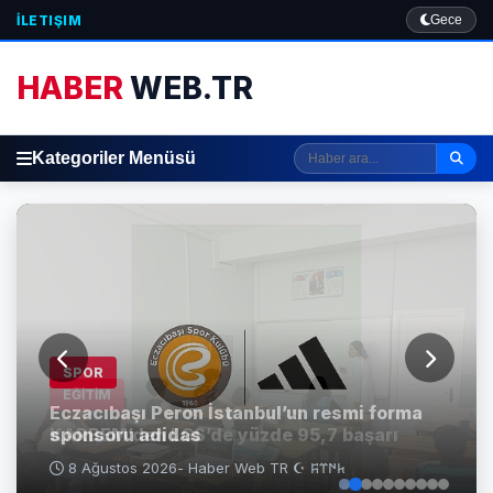
İLETIŞIM
Gece
HABER
WEB.TR
Kategoriler Menüsü
EĞİTİM
KARBEM’den LGS’de yüzde 95,7 başarı
8 Ağustos 2026
- Haber Web TR ☪ 𐱅𐰇𐰼𐰰