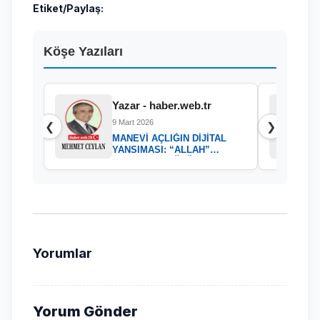
Etiket/Paylaş:
Köşe Yazıları
Yazar - haber.web.tr
9 Mart 2026
❮
❯
MANEVİ AÇLIĞIN DİJİTAL
YANSIMASI: “ALLAH”
KELAMININ GÜCÜ
Yorumlar
Yorum Gönder