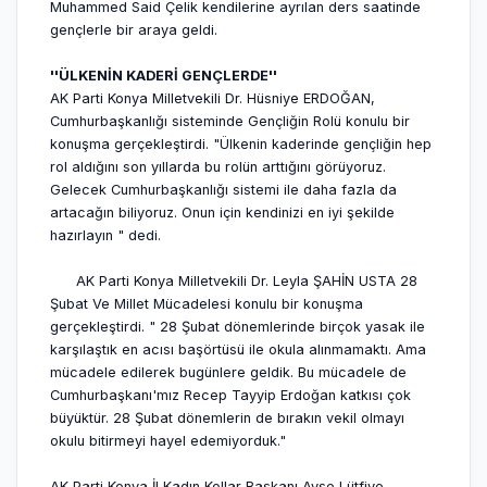
Muhammed Said Çelik kendilerine ayrılan ders saatinde
gençlerle bir araya geldi.
''ÜLKENİN KADERİ GENÇLERDE''
AK Parti Konya Milletvekili Dr. Hüsniye ERDOĞAN,
Cumhurbaşkanlığı sisteminde Gençliğin Rolü konulu bir
konuşma gerçekleştirdi. "Ülkenin kaderinde gençliğin hep
rol aldığını son yıllarda bu rolün arttığını görüyoruz.
Gelecek Cumhurbaşkanlığı sistemi ile daha fazla da
artacağın biliyoruz. Onun için kendinizi en iyi şekilde
hazırlayın " dedi.
AK Parti Konya Milletvekili Dr. Leyla ŞAHİN USTA 28
Şubat Ve Millet Mücadelesi konulu bir konuşma
gerçekleştirdi. " 28 Şubat dönemlerinde birçok yasak ile
karşılaştık en acısı başörtüsü ile okula alınmamaktı. Ama
mücadele edilerek bugünlere geldik. Bu mücadele de
Cumhurbaşkanı'mız Recep Tayyip Erdoğan katkısı çok
büyüktür. 28 Şubat dönemlerin de bırakın vekil olmayı
okulu bitirmeyi hayel edemiyorduk."
AK Parti Konya İl Kadın Kollar Başkanı Ayşe Lütfiye